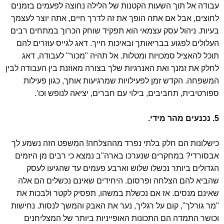
עבודה אל תוך השעות הקטנות של הלילה נחוצה לפעמים בזמנים
לחוצים, אבל אם אתה הופך את זה לדרך חיים, אתה יוצר לעצמך
בעיות. ניהול עסק עצמאי הוא תפקיד שוחק הכרוך במתחים רבים
העלולים לפגוע בבריאותך ובאיכות חייך. דאג לגייס עוזרים להם
תוכל להאציל סמכויות ומטלות. אל תהיה "מכור" לעבודה, דאג
לחלק את זמנך ואת האנרגיות שלך בצורה מאוזנת בין העבודה לבין
המשפחה. הקדש זמן לפעילויות שמרגיעות אותך, כגון פעילות
ספורטיבית, תחביבים, בילוי עם חברים, יציאה לנופש וכו'.
5. נכנעים מהר מידי.
כישלונות הם חלק בלתי נפרד מההצלחה! המשפט הזה נשמע לך
אבסורדי? במחקרים שנערכו בארה"ב נמצא כי רבים מן היזמים
הגדולים ביותר נכשלו שלוש וארבע פעמים עד שהגיעו לעסק
שהביא להם הצלחה ופרסום. היחידים שאינם נכשלים הם אלה
שאינם מנסים. אז אם נכשלת במשהו, תפסיק לקטר ולבכות את
"מר גורלך", קום על רגליך, נער את האבק והמשך לנסות. נחישות
וכושר התמדה הם התכונות האופייניות ביותר של המצליחנים