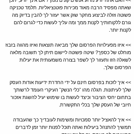
>> האם אתה יודע מדוע אנשים קונים ממך? אם אינך יודע, יתכן
שאתה מפסיד הרבה מאוד מכירות פוטנציאליות. תלמד טכניקה
פשוטה וזולה לביצוע מחקר שוק אשר יעזור לך להבין בדיוק מה
גורם ללקוחותיך לקנות ממך ומה עליך לעשות כדי לגרום להם
לקנות יותר.
>> איזו מפעילויות הפרסום שלך מביאה תוצאות ואיזו מהווה בזבוז
מוחלט של כספך? שיטה פשוטה ליישום תיתן לך תשובה מלאה
לשאלה הזו ותעזור לך לשפר בצורה משמעותית את יעילות
הפרסום שלך.
>> איך לזכות בפרסום חינם על ידי החדרת ידיעות אודות העסק
שלך לעיתונות. תגלה מהו "כלי הנשק" העיקרי העומד לרשותך
בתחום יחסי הציבור וכיצד לעשות בו שימוש יעיל להשגת אזכור
חיובי של העסק שלך בכלי התקשורת.
>> איך להאציל יותר סמכויות ומשימות לעובדיך כך שהעבודה
תמשיך להתנהל ביעילות ואתה תוכל לפנות יותר זמן לדברים